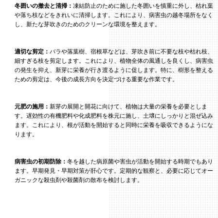
冬囲いの撤去と清掃：
凍結防止のために施した冬囲いを慎重に外し、枯れ葉
や落ち枝などをきれいに清掃します。これにより、病害虫の越冬場所をなく
し、新たな芽吹きのためのクリーンな環境を整えます。
適切な剪定：
バラや落葉樹、宿根草などは、芽吹き前に不要な枝や枯れ枝、
細すぎる枝を剪定します。これにより、植物全体の風通しを良くし、病害虫
の発生を抑え、新芽に栄養が行き渡るように促します。特に、樹形を整える
ための剪定は、今後の成長方向を決定づける重要な作業です。
元肥の施用：
新芽の展開と開花に向けて、植物は大量の栄養を必要としま
す。遅効性の有機肥料や化成肥料を株元に施し、土壌にしっかりと混ぜ込み
ます。これにより、根が活動を開始すると同時に栄養を吸収できるようにな
ります。
病害虫の初期防除：
冬を越した病原菌や害虫が活動を開始する時期でもあり
ます。早期発見・早期対策が肝心です。定期的な観察と、必要に応じてオー
ガニックな殺虫剤や殺菌剤の散布を検討します。