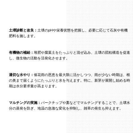
土壌診断と改良：
土壌のpHや栄養状態を把握し、必要に応じて石灰や有機
肥料を施します。
有機物の補給：
堆肥や腐葉土をたっぷりと混ぜ込み、土壌の団粒構造を促進
し、微生物の活動を活発化させます。
適切な水やり：
催花雨の恩恵を最大限に活かしつつ、雨が少ない時期は、根
の奥まで届くようにたっぷりと水を与えます。特に、新芽が展開し始める時
期は水分要求量が高まります。
マルチングの実施：
バークチップや藁などでマルチングすることで、土壌水
分の蒸発を防ぎ、地温の急激な変化を抑制し、雑草の発生も抑えます。