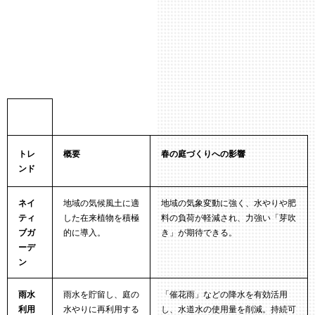
トレ
概要
春の庭づくりへの影響
ンド
ネイ
地域の気候風土に適
地域の気象変動に強く、水やりや肥
ティ
した在来植物を積極
料の負荷が軽減され、力強い「芽吹
ブガ
的に導入。
き」が期待できる。
ーデ
ン
雨水
雨水を貯留し、庭の
「催花雨」などの降水を有効活用
利用
水やりに再利用する
し、水道水の使用量を削減。持続可