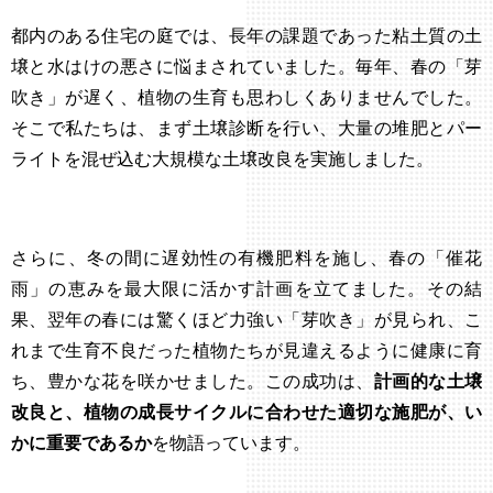
都内のある住宅の庭では、長年の課題であった粘土質の土
壌と水はけの悪さに悩まされていました。毎年、春の「芽
吹き」が遅く、植物の生育も思わしくありませんでした。
そこで私たちは、まず土壌診断を行い、大量の堆肥とパー
ライトを混ぜ込む大規模な土壌改良を実施しました。
さらに、冬の間に遅効性の有機肥料を施し、春の「催花
雨」の恵みを最大限に活かす計画を立てました。その結
果、翌年の春には驚くほど力強い「芽吹き」が見られ、こ
れまで生育不良だった植物たちが見違えるように健康に育
ち、豊かな花を咲かせました。この成功は、
計画的な土壌
改良と、植物の成長サイクルに合わせた適切な施肥が、い
かに重要であるか
を物語っています。