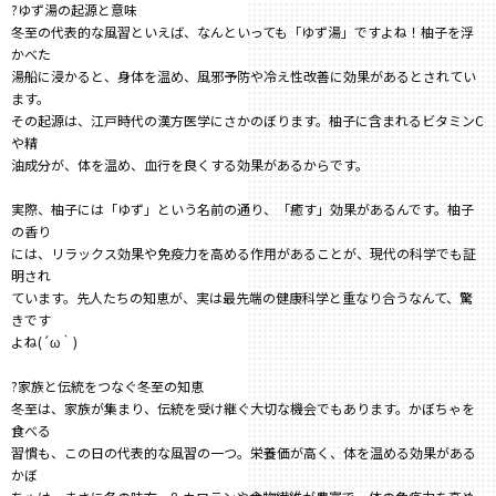
?ゆず湯の起源と意味
冬至の代表的な風習といえば、なんといっても「ゆず湯」ですよね！柚子を浮
かべた
湯船に浸かると、身体を温め、風邪予防や冷え性改善に効果があるとされてい
ます。
その起源は、江戸時代の漢方医学にさかのぼります。柚子に含まれるビタミンC
や精
油成分が、体を温め、血行を良くする効果があるからです。
実際、柚子には「ゆず」という名前の通り、「癒す」効果があるんです。柚子
の香り
には、リラックス効果や免疫力を高める作用があることが、現代の科学でも証
明され
ています。先人たちの知恵が、実は最先端の健康科学と重なり合うなんて、驚
きです
よね(´ω｀)
?家族と伝統をつなぐ冬至の知恵
冬至は、家族が集まり、伝統を受け継ぐ大切な機会でもあります。かぼちゃを
食べる
習慣も、この日の代表的な風習の一つ。栄養価が高く、体を温める効果がある
かぼ