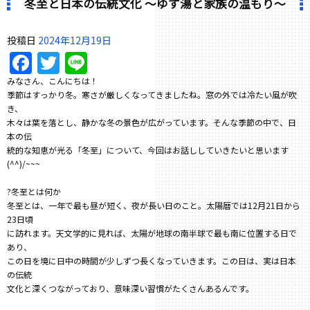
冬至と日本の伝統文化 〜ゆず湯と家族の温もり〜
投稿日
2024年12月19日
Facebook
Twitter
Line
みなさん、こんにちは！
季節はすっかり冬。寒さが厳しくなってきましたね。窓の外では冷たい風が吹
き、
木々は葉を落とし、静かな冬の景色が広がっています。そんな季節の中で、日
本の伝
統的な知恵が光る「冬至」について、今回はお話ししていきたいと思います
(^^)/~~~
?冬至とは何か
冬至とは、一年で最も昼が短く、夜が長い日のこと。太陽暦では12月21日から
23日頃
に訪れます。天文学的に見れば、太陽が地球の南半球で最も南に位置する日で
あり、
この日を境に日中の時間が少しずつ長くなっていきます。この日は、実は日本
の伝統
文化と深くつながっており、意味深い習慣がたくさんあるんです。