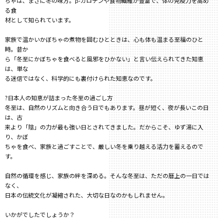
ちゃは、まさに冬の味方。β-カロテンや食物繊維が豊富で、体の免疫力を高め
る食
材として知られています。
家族で温かいかぼちゃの煮物を囲むひとときは、心も体も温まる至福のひと
時。昔か
ら「冬至にかぼちゃを食べると風邪をひかない」と言い伝えられてきた知恵
は、単な
る迷信ではなく、科学的にも裏付けられた知恵なのです。
?日本人の知恵が詰まった冬至の過ごし方
冬至は、自然のリズムと向き合う日でもあります。昼が短く、夜が長いこの日
は、古
来より「陰」の力が最も強い日とされてきました。だからこそ、ゆず湯に入
り、かぼ
ちゃを食べ、家族と過ごすことで、厳しい冬を乗り越える活力を蓄えるので
す。
自然の循環を感じ、家族の絆を深める。そんな冬至は、ただの暦上の一日では
なく、
日本の伝統文化が凝縮された、大切な日なのかもしれません。
いかがでしたでしょうか？