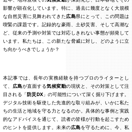
影響が顕在化しています。特に、過去に幾度となく大規模
な自然災害に見舞われてきた
広島
県にとって、この問題は
喫緊の課題です。記録的な豪雨、土砂災害、そして高潮な
ど、従来の予測や対策では対応しきれない事態が頻発して
います。私たちは、この新たな脅威に対し、どのように立
ち向かうべきでしょうか？
本記事では、長年の実務経験を持つプロのライターとし
て、
広島
が直面する
気候変動
の現状と、その対策として注
目される「
防災DX
」の可能性について深く掘り下げます。
デジタル技術を駆使した先進的な取り組みが、いかに私た
ちの生活と地域を守る力となるのか。具体的な事例と実践
的なアドバイスを通じて、読者の皆様が行動を起こすため
のヒントを提供します。未来の
広島
を守るために、今、私