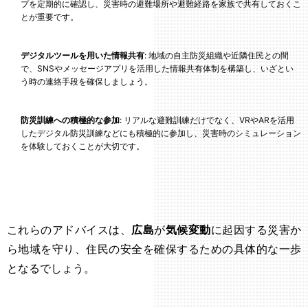
プを定期的に確認し、災害時の避難場所や避難経路を家族で共有しておくこ
とが重要です。
デジタルツールを用いた情報共有
: 地域の自主防災組織や近隣住民との間
で、SNSやメッセージアプリを活用した情報共有体制を構築し、いざとい
う時の連絡手段を確保しましょう。
防災訓練への積極的な参加
: リアルな避難訓練だけでなく、VRやARを活用
したデジタル防災訓練などにも積極的に参加し、災害時のシミュレーション
を体験しておくことが大切です。
これらのアドバイスは、
広島
が
気候変動
に起因する災害か
ら地域を守り、住民の安全を確保するための具体的な一歩
となるでしょう。