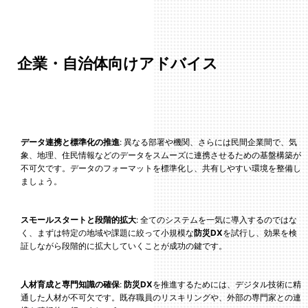
企業・自治体向けアドバイス
データ連携と標準化の推進
: 異なる部署や機関、さらには民間企業間で、気
象、地理、住民情報などのデータをスムーズに連携させるための基盤構築が
不可欠です。データのフォーマットを標準化し、共有しやすい環境を整備し
ましょう。
スモールスタートと段階的拡大
: 全てのシステムを一気に導入するのではな
く、まずは特定の地域や課題に絞って小規模な
防災DX
を試行し、効果を検
証しながら段階的に拡大していくことが成功の鍵です。
人材育成と専門知識の確保
:
防災DX
を推進するためには、デジタル技術に精
通した人材が不可欠です。既存職員のリスキリングや、外部の専門家との連