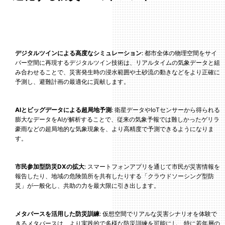
デジタルツインによる高度なシミュレーション
: 都市全体の物理空間をサイ
バー空間に再現するデジタルツイン技術は、リアルタイムの気象データと組
み合わせることで、災害発生時の浸水範囲や土砂流の動きなどをより正確に
予測し、避難計画の最適化に貢献します。
AIとビッグデータによる超局地予測
: 衛星データやIoTセンサーから得られる
膨大なデータをAIが解析することで、従来の気象予報では難しかったゲリラ
豪雨などの超局地的な気象現象を、より高精度で予測できるようになりま
す。
市民参加型防災DXの拡大
: スマートフォンアプリを通じて市民が災害情報を
報告したり、地域の危険箇所を共有したりする「クラウドソーシング型防
災」が一般化し、共助の力を最大限に引き出します。
メタバースを活用した防災訓練
: 仮想空間でリアルな災害シナリオを体験で
きるメタバースは、より実践的で多様な防災訓練を可能にし、特に若年層の