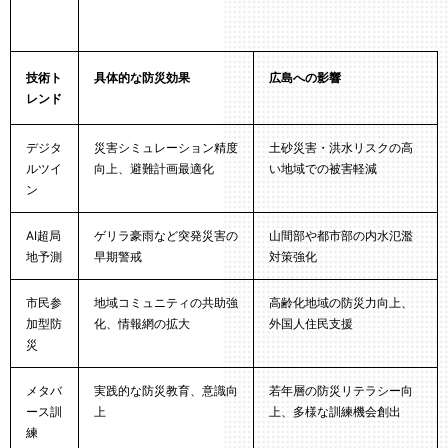
技術ト
具体的な防災効果
広島への影響
レンド
デジタ
災害シミュレーション精度
土砂災害・洪水リスクの高
ルツイ
向上、避難計画最適化
い地域での被害軽減
ン
AI超局
ゲリラ豪雨など突発災害の
山間部や都市部の内水氾濫
地予測
早期警戒
対策強化
市民参
地域コミュニティの共助強
高齢化地域の防災力向上、
加型防
化、情報網の拡大
外国人住民支援
災
メタバ
実践的な防災教育、意識向
若年層の防災リテラシー向
ース訓
上
上、多様な訓練機会創出
練