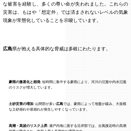
な被害を経験し、多くの尊い命が失われました。これらの
災害は、もはや「想定外」では済まされないレベルの気象
現象が常態化していることを示唆しています。
広島
県が抱える具体的な脅威は多岐にわたります。
豪雨の激甚化と頻発
: 短時間に集中する豪雨により、河川の氾濫や内水氾濫
のリスクが増大しています。
土砂災害の増加
: 山間部が多い
広島
では、豪雨によって地盤が緩み、大規模
な土砂崩れや崖崩れが発生しやすくなっています。
高潮・高波のリスク上昇
: 瀬戸内海に面する沿岸部では、台風接近時の高潮