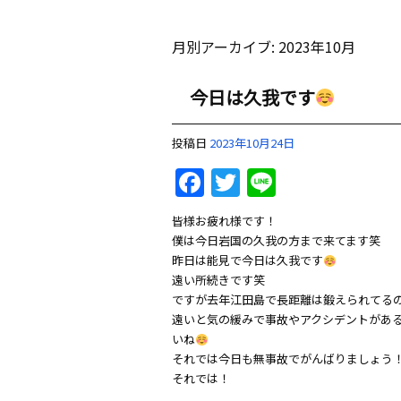
月別アーカイブ:
2023年10月
今日は久我です
投稿日
2023年10月24日
Facebook
Twitter
Line
皆様お疲れ様です！
僕は今日岩国の久我の方まで来てます笑
昨日は能見で今日は久我です
遠い所続きです笑
ですが去年江田島で長距離は鍛えられてる
遠いと気の緩みで事故やアクシデントがあ
いね
それでは今日も無事故でがんばりましょう
それでは！