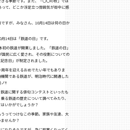
できる季節です。また、「〇〇の秋」では
もあって、どこか浮足立つ雰囲気が街中に感
ですが、みなさん、10月14日は何の日か
0月14日は「鉄道の日」です。
だ日本初の鉄道が開業しました。「鉄道の日」
道が国民に広く愛され、その役割についての
道記念日」が制定されました。
０周年を迎えるおめでたい年でもありま
通機関である鉄道が、明治時代に開通した
ノ!!
、鉄道に関する俳句コンテストといったも
く乗る鉄道の歴史について調べてみたり、
てはいかがでしょうか？
もうってつけなこの季節。家族や友達、大
みませんか？
月になりそうですが、急に肌寒くなってく