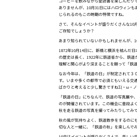
コーヒーを飲みながら愛読書を楽しんだり
ありませんが、10月31日にはハロウィン
じられるのもこの時期の特徴ですね。
さて、そんなイベントが盛りだくさんな10月
ご存知でしょうか？
あまり知られていないかもしれませんが、1
1872年10月14日に、新橋と横浜を結ん
の歴史は長く、1922年に鉄道省から、鉄
理解と関心がより深まることを願って「鉄
なお今年は、「鉄道の日」が制定されて３
す。いまや多くの都市で必須ともいえる交
ばかりと考えると少し驚きですねΣ(・ω・ノ)
「鉄道の日」にちなんで、鉄道の写真展や
のが開催されています。この機会に普段よ
秋を走る鉄道の写真を撮ってみたりしてみ
秋の風が気持ちよく、鉄道散歩をするのに
切な人と一緒に、「鉄道の秋」を楽しんで
10月はイベントが盛りだくさんで、楽しい