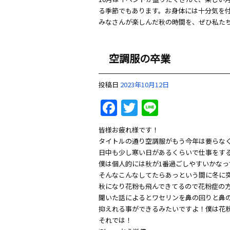
る季節でもあります。お身体には十分気を
みなさんが楽しんだ秋の時間を、ぜひ私た
空調服の卒業
投稿日
2023年10月12日
Facebook
Twitter
Line
皆様お疲れ様です！
タイトルの通り空調服がもう今年は要らな
日中も少し寒い日があるくらいで仕事をす
僕は個人的には秋が1番過ごしやすいかなっ
そんなこんなしてたらあっという間に冬に
秋になり花粉も飛んできてるので花粉症の
聞いた話によるとワセリンを鼻の回りと鼻
抑えれる事ができるみたいですよ！僕は花
それでは！