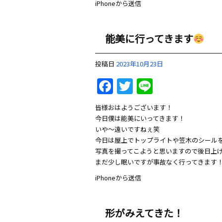
iPhoneから送信
能美に行ってきます
投稿日
2023年10月23日
Facebook
Twitter
Line
皆様おはようございます！
今日僕は能美にいってきます！
いや〜遠いですねぇ笑
今日は屋上でトップライトや笠木のシール
写真を撮ってこようと思いますので後日上
まだ少し眠いですが事故なく行ってきます
iPhoneから送信
形がみえてきた！