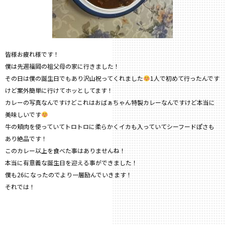
皆様お疲れ様です！
僕は先週福岡の祖父母の家に行きました！
その日は僕の誕生日でもあり沢山祝ってくれました
1人で初めて行ったんです
けど案外簡単に行けてホッとしてます！
カレーの写真なんですけどこれはおばぁちゃん特製カレーなんですけど本当に
美味しいです
牛の頬肉を使っていてトロトロに柔らかくイカも入っていてシーフードぽさも
あり絶品です！
このカレー以上を食べた事はありませんね！
本当に有意義な誕生日を迎える事ができました！
僕も26になったのでより一層励んでいきます！
それでは！