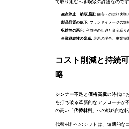
て取り組むべき喫緊の課題なのです
生産停止・納期遅延:
顧客への信頼失墜
製品品質の低下:
ブランドイメージの毀
収益性の悪化:
利益率の圧迫と資金繰り
事業継続性の脅威:
最悪の場合、事業撤
コスト削減と持続可
略
シンナー不足
と
価格高騰
の時代に
を打ち破る革新的なアプローチが
の高い「
代替材料
」への戦略的な転
代替材料へのシフトは、短期的な