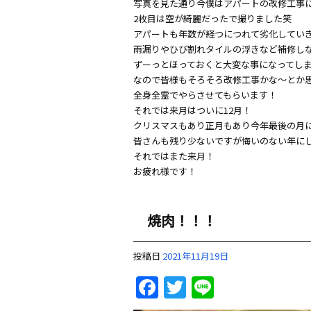
写真を見た通り今僕はアパートの改修工事
2枚目は空が綺麗だったで撮りました笑
アパートも年数が経つにつれて劣化してい
雨漏りやひび割れタイルの浮きなど補修し
ずーっとほっておくと大変な事になってし
なので皆様もそろそろ改修工事かな〜とか
全身全霊でやらさせてもらいます！
それでは来月はついに12月！
クリスマスもあり正月もあり今年最後の月
皆さんも残り少ないですが悔いのない年に
それではまた来月！
お疲れ様です！
焼肉！！！
投稿日
2021年11月19日
Facebook
Twitter
Line