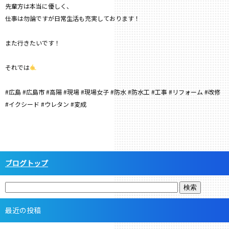
先輩方は本当に優しく、
仕事は勿論ですが日常生活も充実しております！
また行きたいです！
それでは
#広島 #広島市 #高陽 #現場 #現場女子 #防水 #防水工 #工事 #リフォーム #改修
#イクシード #ウレタン #変成
ブログトップ
最近の投稿