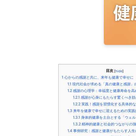
目次
[
hide
]
1
心からの感謝と共に、来年も健康で幸せに
1.1
現代社会が求める「真の健康と感謝」
1.2
感謝の心理学：幸福度と健康寿命を高
1.2.1
感謝が心身にもたらす驚くべき効
1.2.2
実践！感謝を習慣化する具体的な
1.3
来年を健康で幸せに迎えるための実践
1.3.1
身体的健康を土台とする「ウェル
1.3.2
精神的健康と社会的つながりの
1.4
事例研究：感謝と健康がもたらす人生