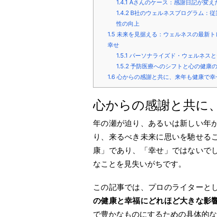
1.4.1
Aさんのケース：感謝日記が変え
1.4.2
B社のウェルネスプログラム：従
性の向上
1.5
未来を見据える：ウェルネスの最新ト
幸せ
1.5.1
パーソナライズド・ウェルネスと
1.5.2
予防医療へのシフトと心の健康
1.6
心からの感謝と共に、来年も健康で幸
心からの感謝と共に
年の瀬が迫り、あるいは新しい年
り、来るべき未来に思いを馳せる
康」であり、「幸せ」ではないで
なことを見失いがちです。
この記事では、プロのライターと
の健康と幸福にどれほど大きな影
で豊かなものにするための具体的な