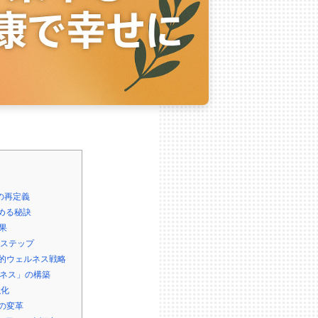
の再定義
める秘訣
果
ステップ
的ウェルネス戦略
ネス」の構築
強化
の変革