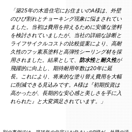
「築25年の木造住宅にお住まいのA様は、外壁
のひび割れとチョーキング現象に悩まされてい
ました。当初は費用を抑えるために安価な塗料
を検討されていましたが、当社の詳細な診断と
ライフサイクルコストの比較提案により、高耐
久性のフッ素系塗料と高弾性シーリング材を採
用されました。結果として、
防水性
と
耐久性
が
飛躍的に向上し、期待耐用年数は20年に延
長。これにより、将来的な塗り替え費用を大幅
に削減できる見込みです。A様は『初期投資は
高かったが、長期的な安心感と美しさを手に入
れられた』と大変満足されています。」
別の事例では、築15年の住宅にお住まいのB様が、外壁の汚