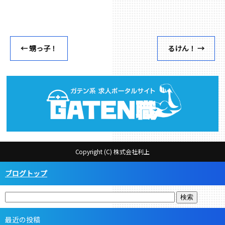
←
甥っ子！
るけん！
→
Copyright (C) 株式会社利上
ブログトップ
最近の投稿