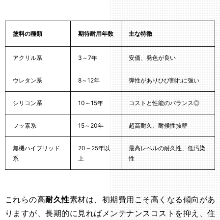
塗料の種類
期待耐用年数
主な特徴
アクリル系
3～7年
安価、発色が良い
ウレタン系
8～12年
弾性がありひび割れに強い
シリコン系
10～15年
コストと性能のバランス◎
フッ素系
15～20年
超高耐久、耐候性抜群
無機ハイブリッド
20～25年以
最高レベルの耐久性、低汚染
系
上
性
これらの高
耐久性
素材は、初期費用こそ高くなる傾向があ
りますが、長期的に見ればメンテナンスコストを抑え、住